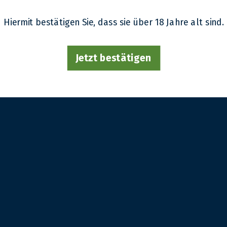
Jahrgang:
2009
Flaschengröße:
70 cl
Hiermit bestätigen Sie, dass sie über 18 Jahre alt sind.
Flaschennummer:
ei
Abfüllung:
Unabhängi
Abfüller:
Hart Brothe
Jetzt bestätigen
Produktionsjahr:
01.
Zoom
Abfüllungsjahr:
12.20
Destillerie:
Glendrona
Alkoholgehalt:
58.1 %
Herkunftsland:
Schot
Herkunftsregion:
Hig
Fasstyp:
First Sherry B
Teilen
Team