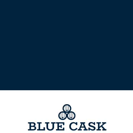
Menge:
Menge
Me
verringern
erh
Z
Eigenschaftenliste
Typ: Single Malt Whis
Alter:
10 Jahre