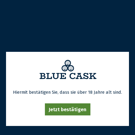
Menge:
Menge
Menge
verringern
erhöhen
ZUM WARENKORB HINZUFÜGEN
Hiermit bestätigen Sie, dass sie über 18 Jahre alt sind.
Eigenschaftenliste
Typ: Single Malt Whisky
Jetzt bestätigen
Alter:
16 Jahre
Jahrgang:
1996
Flaschengröße:
70 cl
Fassnummer:
8783